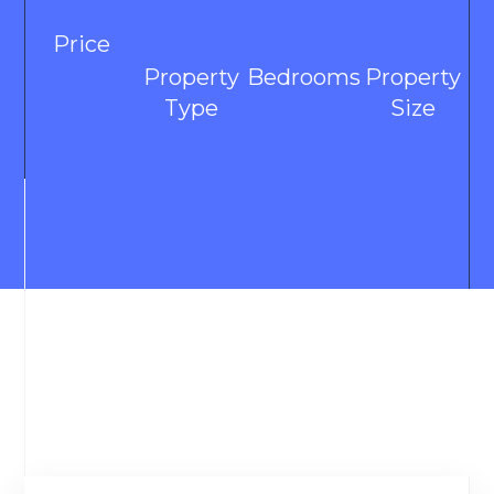
Price
Property
Bedrooms
Property
Type
Size